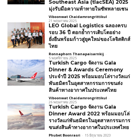
Southeast Asia (tlacSEA) 2025
มุ่งรับมือความท้าทายในซัพพลายเชน
Viboonwat Chaidamrongrittikul
-
21 พฤษภาคม 2025
LEO Global Logistics ฉลองครบ
รอบ 36 ปี ตอกย้ำการเติบโตอย่าง
ยั่งยืนพร้อมก้าวสู่ยุคใหม่ของโลจิสติกส์
ไทย
Ronnaphorn Thanapaisarnkij
-
5 พฤศจิกายน 2025
Turkish Cargo จัดงาน Gala
Dinner & Awards Ceremony
ประจำปี 2025 พร้อมมอบโล่รางวัลแก่
พันธมิตรในอุตสาหกรรมการขนส่ง
สินค้าทางอากาศในประเทศไทย
Viboonwat Chaidamrongrittikul
-
26 พฤษภาคม 2025
Turkish Cargo จัดงาน Gala
Dinner Award 2022 พร้อมมอบโล่
รางวัลแก่พันธมิตรในอุตสาหกรรมการ
ขนส่งสินค้าทางอากาศในประเทศไทย
Phubet Boonrasri
-
15 มิถุนายน 2023