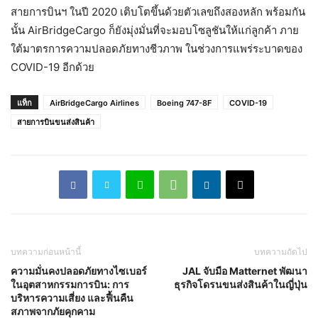
สายการบินฯ ในปี 2020 เติบโตขึ้นด้วยตัวเลขถึงสองหลัก พร้อมกัน
นั้น AirBridgeCargo ก็ยังมุ่งมั่นที่จะมอบโซลูชันให้แก่ลูกค้า ภาย
ใต้มาตรการความปลอดภัยทางชีวภาพ ในช่วงการแพร่ระบาดของ
COVID-19 อีกด้วย
แท็ก
AirBridgeCargo Airlines
Boeing 747-8F
COVID-19
สายการบินขนส่งสินค้า
บทความก่อนหน้านี้
บทความถัดไป
ความมั่นคงปลอดภัยทางไซเบอร์
JAL จับมือ Matternet พัฒนา
ในอุตสาหกรรมการบิน: การ
ธุรกิจโดรนขนส่งสินค้าในญี่ปุ่น
บริหารความเสี่ยง และฟื้นคืน
สภาพจากภัยคุกคาม