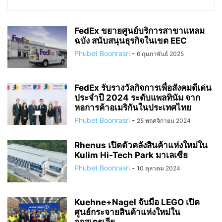
FedEx ขยายศูนย์บริการสาขาแหลม
ฉบัง สนับสนุนธุรกิจในเขต EEC
Phubet Boonrasri
-
6 กุมภาพันธ์ 2025
FedEx รับรางวัลกิจการเพื่อสังคมดีเด่น
ประจำปี 2024 ระดับแพลทินัม จาก
หอการค้าอเมริกันในประเทศไทย
Phubet Boonrasri
-
25 พฤศจิกายน 2024
Rhenus เปิดตัวคลังสินค้าแห่งใหม่ใน
Kulim Hi-Tech Park มาเลเซีย
Phubet Boonrasri
-
10 ตุลาคม 2024
Kuehne+Nagel จับมือ LEGO เปิด
ศูนย์กระจายสินค้าแห่งใหม่ใน