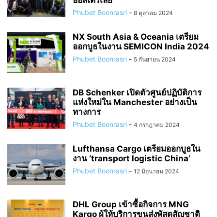
ออสเตรเลีย
Phubet Boonrasri
-
8 ตุลาคม 2024
NX South Asia & Oceania เตรียม
ออกบูธในงาน SEMICON India 2024
Phubet Boonrasri
-
5 กันยายน 2024
DB Schenker เปิดตัวศูนย์ปฏิบัติการ
แห่งใหม่ใน Manchester อย่างเป็น
ทางการ
Phubet Boonrasri
-
4 กรกฎาคม 2024
Lufthansa Cargo เตรียมออกบูธใน
งาน ‘transport logistic China’
Phubet Boonrasri
-
12 มิถุนายน 2024
DHL Group เข้าซื้อกิจการ MNG
Kargo ผู้ให้บริการขนส่งพัสดุสัญชาติ