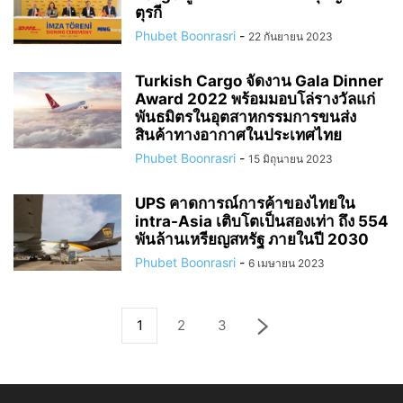
ตุรกี
Phubet Boonrasri
-
22 กันยายน 2023
Turkish Cargo จัดงาน Gala Dinner
Award 2022 พร้อมมอบโล่รางวัลแก่
พันธมิตรในอุตสาหกรรมการขนส่ง
สินค้าทางอากาศในประเทศไทย
Phubet Boonrasri
-
15 มิถุนายน 2023
UPS คาดการณ์การค้าของไทยใน
intra-Asia เติบโตเป็นสองเท่า ถึง 554
พันล้านเหรียญสหรัฐ ภายในปี 2030
Phubet Boonrasri
-
6 เมษายน 2023
1
2
3