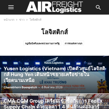
หน้าแรก
ข่าว
โลจิสติกส์
โลจิสติกส์
กฎข้อบังคับและหน่วยงานภาครัฐ
การขนส่งทางบก
การจัดการสินค้าและการยกขนภาคพื้น
ตัวแทนรับจัดการขนส่งสินค้า
ท่าอากาศยาน
ผู้ผลิต
ผู้ให้บริการขนส่งด่วน
สมาคมอุตสาหกรรม
สายการบิน
เทคโนโลยีสารสนเทศ
แวดวงและงานสังคม
โลจิสติกส์
Yusen Logistics (Vietnam) เปิดตัวศูนย์โลจิสติ
กส์ Hung Yen เดินหน้าขยายเครือข่ายใน
เวียดนามเหนือ
Chanabhorn Boonpetch
-
6 สิงหาคม 2026
CMA CGM Group เตรียมเข้าซื้อกิจการ FedEx
Supply Chain ด้วยมูลค่า 1.4 พันล้านดอลลาร์