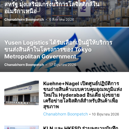
สหรัฐ มุ่งเสริมแกร่งบริการโลจิสติกส์ใน
อเมริกาเหนือ
Chanabhorn Boonpetch
-
6 สิงหาคม 2026
Yusen Logistics ได้รับเลือกเป็นผู้ให้บริการ
ขนส่งสินค้าในโครงการของ Tokyo
Metropolitan Government
Chanabhorn Boonpetch
-
17 มิถุนายน 2026
Kuehne+Nagel เปิดศูนย์ปฏิบัติการ
ขนถ่ายสินค้าแบบควบคุมอุณหภูมิแห่ง
ใหม่ใน Hyderabad อินเดีย มุ่งขยาย
เครือข่ายโลจิสติกส์สำหรับสินค้าเพื่อ
สุขภาพ
Chanabhorn Boonpetch
-
10 มิถุนายน 2026
KLN และ HKFSD ร่วมลงนามบันทึก