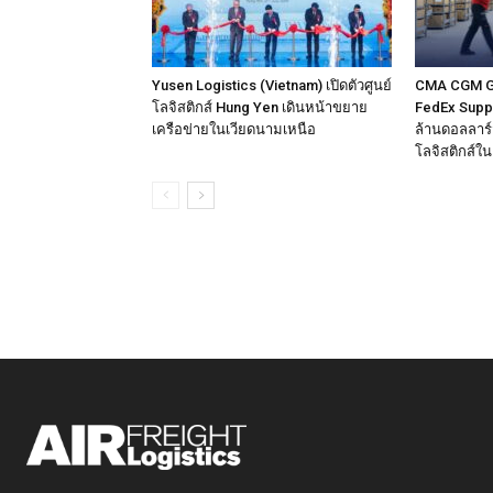
Yusen Logistics (Vietnam) เปิดตัวศูนย์
CMA CGM Gro
โลจิสติกส์ Hung Yen เดินหน้าขยาย
FedEx Supply
เครือข่ายในเวียดนามเหนือ
ล้านดอลลาร์ส
โลจิสติกส์ใ