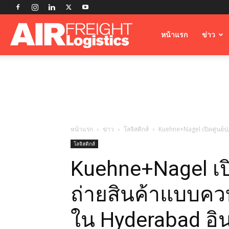
Airfreight
หน้าแรก
ข่าว
Logistics
หน้าแรก
ข่าว
โลจิสติกส์
Kuehne+Nagel เปิดศูนย์ปฏ
โลจิสติกส์
Kuehne+Nagel เปิ
ถ่ายสินค้าแบบควบ
ใน Hyderabad อิน