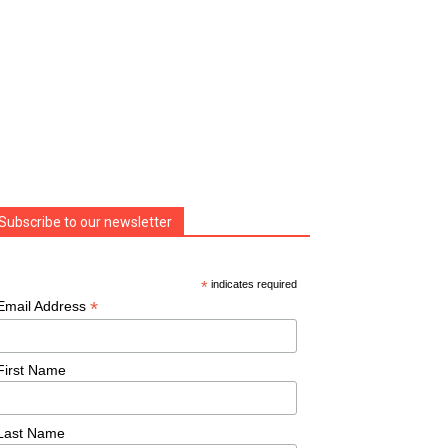
Subscribe to our newsletter
*
indicates required
*
Email Address
First Name
Last Name