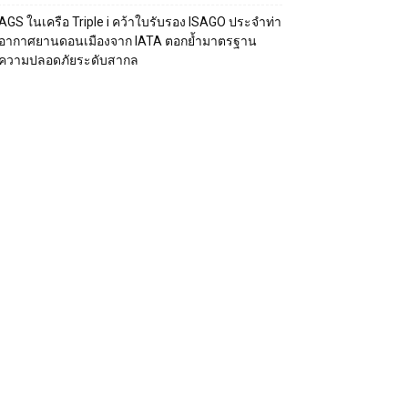
AGS ในเครือ Triple i คว้าใบรับรอง ISAGO ประจำท่า
อากาศยานดอนเมืองจาก IATA ตอกย้ำมาตรฐาน
ความปลอดภัยระดับสากล