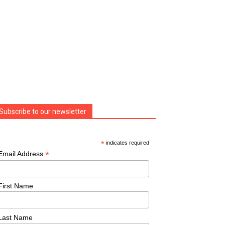
Subscribe to our newsletter
*
indicates required
*
Email Address
First Name
Last Name