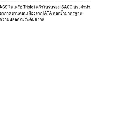
AGS ในเครือ Triple i คว้าใบรับรอง ISAGO ประจำท่า
อากาศยานดอนเมืองจาก IATA ตอกย้ำมาตรฐาน
ความปลอดภัยระดับสากล