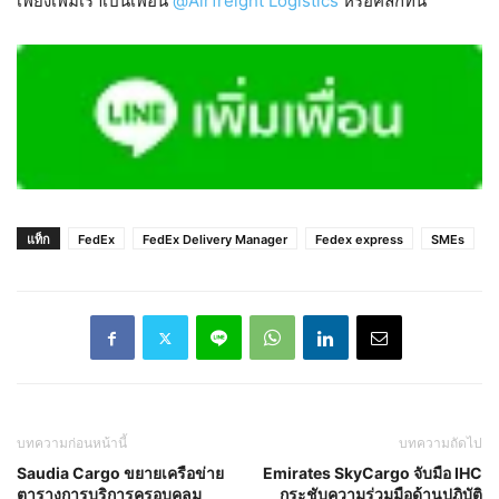
เพียงเพิ่มเราเป็นเพื่อน
@Airfreight Logistics
หรือคลิกที่นี่
แท็ก
FedEx
FedEx Delivery Manager
Fedex express
SMEs
บทความก่อนหน้านี้
บทความถัดไป
Saudia Cargo ขยายเครือข่าย
Emirates SkyCargo จับมือ IHC
ตารางการบริการครอบคลุม
กระชับความร่วมมือด้านปฏิบัติ