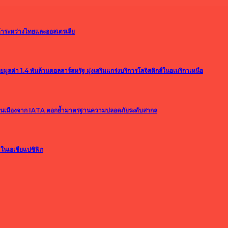
รค้าระหว่างไทยและออสเตรเลีย
า 1.4 พันล้านดอลลาร์สหรัฐ มุ่งเสริมแกร่งบริการโลจิสติกส์ในอเมริกาเหนือ
อนเมืองจาก IATA ตอกย้ำมาตรฐานความปลอดภัยระดับสากล
ในเอเชียแปซิฟิก