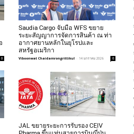
Saudia Cargo จับมือ WFS ขยาย
ระยะสัญญาการจัดการสินค้า ณ ท่า
อ
อากาศยานหลักในยุโรปและ
สหรัฐอเมริกา
Viboonwat Chaidamrongrittikul
-
14 มกราคม 2026
0
0
JAL ขยายระยะการรับรอง CEIV
Pharma ขึ้นแท่นสายการบินญี่ปุ่น