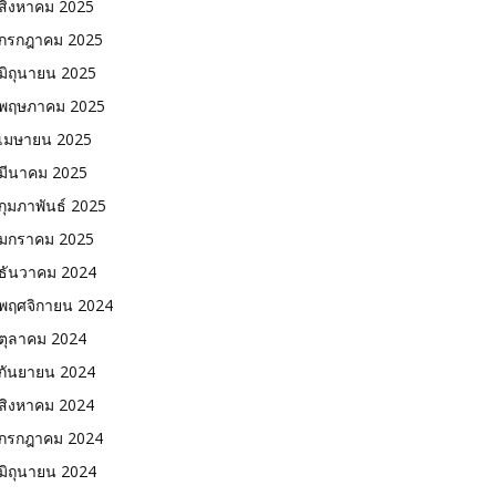
สิงหาคม 2025
กรกฎาคม 2025
มิถุนายน 2025
พฤษภาคม 2025
เมษายน 2025
มีนาคม 2025
กุมภาพันธ์ 2025
มกราคม 2025
ธันวาคม 2024
พฤศจิกายน 2024
ตุลาคม 2024
กันยายน 2024
สิงหาคม 2024
กรกฎาคม 2024
มิถุนายน 2024