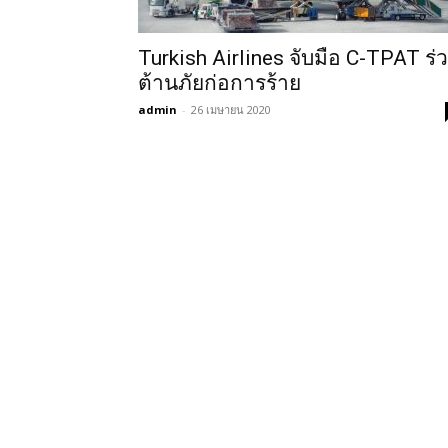
Turkish Airlines จับมือ C-TPAT ร่
ต้านภัยก่อการร้าย
admin
-
26 เมษายน 2020