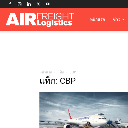
Airfreight
หน้าแรก
ข่าว
Logistics
หน้าแรก
แท็ก
CBP
แท็ก: CBP