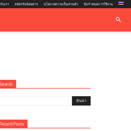
กับเรา
สมัครรับนิตยสาร
นโยบายความเป็นส่วนตัว
ข้อกำหนดการใช้งาน
Search
Recent Posts