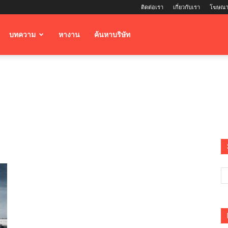
ติดต่อเรา
เกี่ยวกับเรา
โฆษณา
บทความ
หางาน
ค้นหาบริษัท