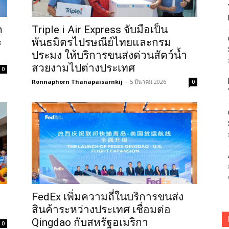
ก
Triple i Air Express จับมือเป็น
ะ
พันธมิตรไปรษณีย์ไทยและกรม
ประมง ให้บริการขนส่งด่วนสัตว์น้ำ
สวยงามไปต่างประเทศ
0
Ronnaphorn Thanapaisarnkij
-
5 มีนาคม 2026
0
FedEx เพิ่มความถี่ในบริการขนส่ง
สินค้าระหว่างประเทศ เชื่อมต่อ
Qingdao กับสหรัฐอเมริกา
0