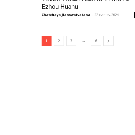
Ezhou Huahu
Chatchaya Jianswatvatana
-
22 เมษายน 2024
...
1
2
3
6