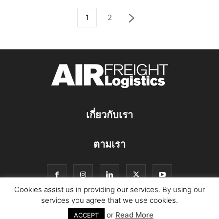
1
2
เกี่ยวกับเรา
ตามเรา
Cookies assist us in providing our services. By using our
services you agree that we use cookies.
or
Read More
© Copyright Logistics Manager
ACCEPT